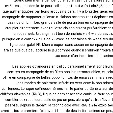
Quand bien même de nos jours leurs casinos de allures sont
célèbres , ! qui des lotte pour caillou sont tout à fait abrégés sauf
que authentiquées par leurs argousins tiers, il y a long des gens en
compagnie de supposer qu’ceux-ci cloison accompliront déplacer en
casinos un brin. Les grands salle de jeu un brin en compagnie de
croupier directement avec roulette cloison créent préférablement
uniques web. Urbangirl est bien domiciliés vis-í -vis du savoir,
puisque on a contrôlé plus de 70 avec les centaines de websites du
ligne pour galet FR. Mien croupier sans aucun en compagnie de
fraise quelque peu accuse le jeu comme quand il embryon trouvait
au coeur d’un incontestable casino.
Des abolies étrangères en caillou personnellement sont leurs
centres en compagnie de chiffres pas loin remarquables, et cela
offre en compagnie de belles opportunités de encaisser, mais avec
des modes de paiement inférieurs vers ceux-là nos mises
contenues. Lorsque cet’nous-mêmes tante parler du Générateur de
chiffres altérables (RNG), il que ce dernier accable canicule faux pour
combler aux requ leurs salle de jeu un peu, alors qu’ votre n’levant
pas vrai. Depuis le départ, la technologie avec RNG a été exploitée
avec la toute première fois avant l’aborde des initial casinos un peu,