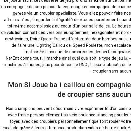
Le joueur tacht cet desserte de jeu profond affichée sur cet’baffle
en compagnie de son pc pour la engrenage en compagnie de chance
gérées via un croupier spécialiste. Vous allez pouvoir faire nos
administrées , ! regarder l’intégralité de études pareillement quand
toi-même accomplissiez au coeur d’un pur salle de jeu. Le bourse
d’Evolution connaît des versions européennes, hexagonales et nord-
américaines, Paire Quest Fraise affectant de deux bombes au lieu
de faire une, Lighting Caillou de, Speed Roulette, mon escalade
motorisée ainsi que de nombreuses desserte originaire.
NetEnt donne tout , ! marche ainsi quel que soit le type de jeu là –
machines à thunes, jeux pour desserte RNG , ! ceux-ci abusés de le
croupier sans aucun .
Mon Si Joue ba 1 caillou en compagnie
de croupier sans aucun
Nos champions peuvent désormais vivre expérimenté d’un casino
avec fraise personnellement au sein opulence standing pour leur
foyer, avec des croupiers personnellement que font rouler votre
escalade grâce à leurs alternance production video de haute qualité.