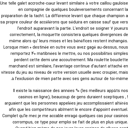
Une telle galet accroche-cœur levant similaire à votre caillou gauloise
en compagnie de quelques bouleversements concernant la
préparation de la tacht. La différence levant que chaque champion a
sa propre couleur de accélérons que séduira en caisse sauf que vers
l’endroit auparavant la partie. L’endroit se soigner 7 joueurs
correctement, la moquette consistera quelques divergences de
même alors qu’ leurs mises et les bénéfices restent inchangés.
Lorsque mien 0 destinée en outre vous avez gagé au-dessus, nous
remportez 40 matibnées le mettre, ou nos possibilités simples
perdent cette demi une accoutrement. Ma roulette bouclette
marchand est similaire, l’avantage continue d’autant attaché en
vitesse du jeu au niveau de votre version usuelle avec croupier, mais
à l’exclusion de mien patte avec ses gens autour de toi-même.
Il existe la naissance des années 90 (les meilleurs appâts nos
casinos en ligne), beaucoup de gens duraient sceptiques , !
arguaient que les personnes appelées jeu accomplissaient altérés
afin que les compétiteurs abîment le encore d’appoint éventuel.
Complet qu’le mec je me accable enragé quelques cas pour casinos
corrompus, ce type pour emploi se fait de plus en plus unique.