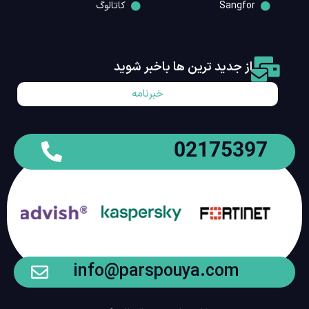
Sangfor
کاتالوگ
از جدید ترین ها باخبر شوید
خبرنامه
02175397
info@parspouya.com