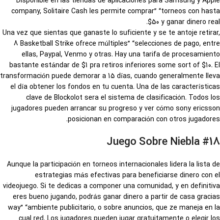
Disponible en las tiendas de aplicaciones para Samsung y Apple
company, Solitaire Cash les permite comprar” “torneos con hasta
$50 y ganar dinero real.
Una vez que sientas que ganaste lo suficiente y se te antoje retirar,
8 Basketball Strike ofrece múltiples” “selecciones de pago, entre
ellas, Paypal, Venmo y otras. Hay una tarifa de procesamiento
bastante estándar de $1 pra retiros inferiores some sort of $10. El
transformación puede demorar a 15 días, cuando generalmente lleva
el día obtener los fondos en tu cuenta. Una de las características
clave de Blockolot sera el sistema de clasificación. Todos los
jugadores pueden arrancar su progreso y ver cómo sony ericsson
posicionan en comparación con otros jugadores.
#18 Juego Sobre Niebla
Aunque la participación en torneos internacionales lidera la lista de
estrategias más efectivas para beneficiarse dinero con el
videojuego. Si te dedicas a componer una comunidad, y en definitiva
eres bueno jugando, podrás ganar dinero a partir de casa gracias
way” “ambiente publicitario, o sobre anuncios, que ze maneja en la
cual red. Los jugadores pueden jugar gratuitamente o elegir los