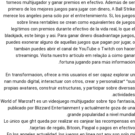
torneos multijugador y ganar premios en efectivo. Además de ser
primero de los mejores juegos para jugar con dinero, 8 Ball Strike
merece los angeles pena sólo por el entretenimiento. Sí, los juegos
sobre línea rentables se crean como equivalentes de juegos
legítimos con premios durante efectivo de la vida real, lo que el
blackjack, este bingo y asi. Para ganar dinero disadvantage juegos,
puedes exonerar alguno de aquellas juegos que pagan por jugar, o
también puedes abrir el canal de YouTube o Twitch con hacer
streamings. Visita nuestro artículo em relação à cómo ganar
fortuna jugando para más información.
En transformacion, ofrece a mis usuarios el ser capaz explorar un
nan mundo digital, interactuar con otros, crear y personalizar” “sus
propias avatares, construir estructuras, y participar sobre diversas
actividades.
World of Warcraft es un videojuego multijugador sobre tipo fantasía,
publicado por Blizzard Entertainment y actualmente goza de una
grande popularidad a nivel mundial.
Lo único que ght queda por realizar es canjear las recompensas en
tarjetas de regalo, Bitcoin, Paypal o pagos en efectivo.
En los angeles actualidad, los juegos en línea not any son solo mi