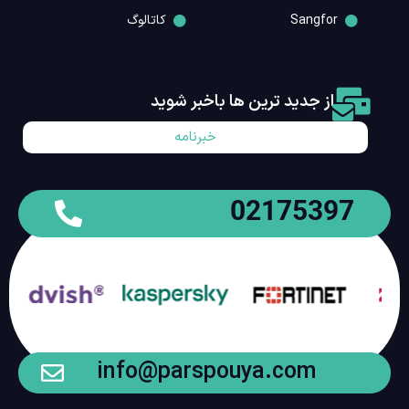
Sangfor
کاتالوگ
از جدید ترین ها باخبر شوید
خبرنامه
02175397
info@parspouya.com